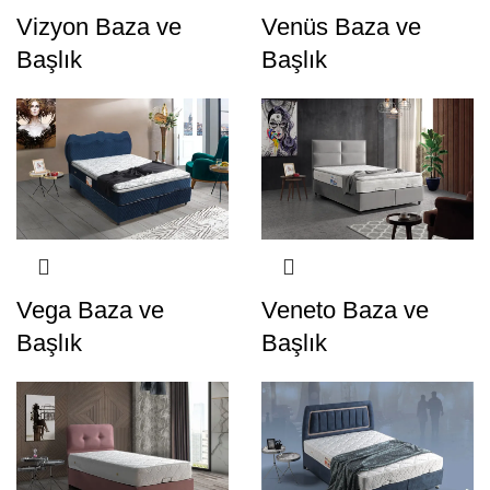
Vizyon Baza ve
Venüs Baza ve
Başlık
Başlık
Vega Baza ve
Veneto Baza ve
Başlık
Başlık