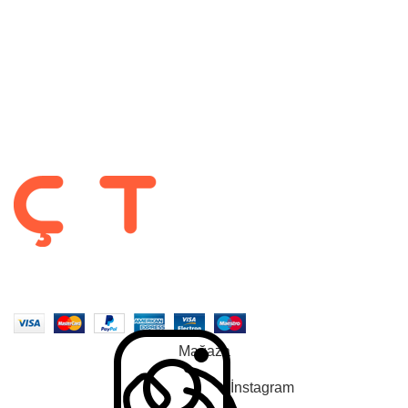
Kurumsal
Hesabım
Gizlilik Politikası
Garanti ve İade Koşulları
Takip Et :
2022-2025 CREATED BY |
ÇetMob | İnegöl Mobilyası
| Tüm Hakları
Saklıdır. |
En Soft
| Tarafından Yapıldı.
Mağaza
İnstagram