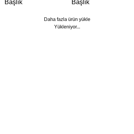
Başlık
Başlık
Daha fazla ürün yükle
Yükleniyor...
Hakkımızda
Hakkımızda
İletişim
Mağaza
Teslimatlar