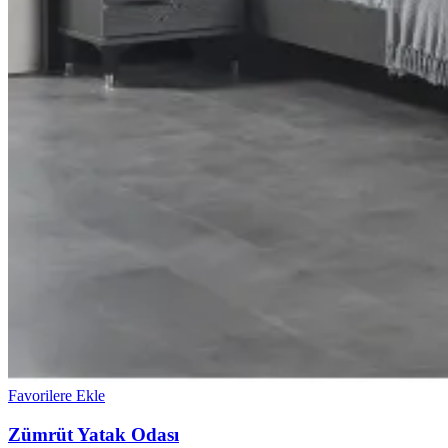
Favorilere Ekle
Zümrüt Yatak Odası