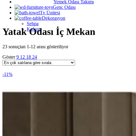
Yemek Odası Takımı
Genç Odası
Tv Ünitesi
Dekorasyon
Sehpa
Yatak Odası İç Mekan
Kırlent
Popülerliğe
23 sonuçtan 1-12 arası gösteriliyor
göre
Göster
9
12
18
24
sıralandı
-11%