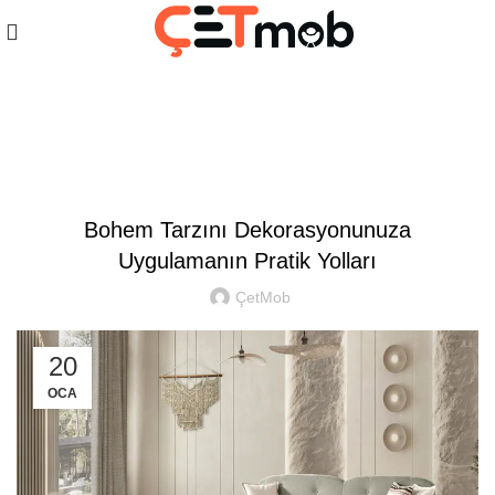
Blog
,
,
DEKORASYON
EV TEKSTILI
GENEL
Bohem Tarzını Dekorasyonunuza
Uygulamanın Pratik Yolları
ÇetMob
20
OCA