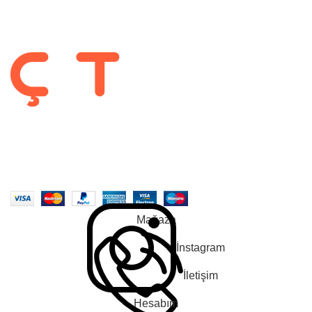
Garanti ve İade Koşulları
Takip Et :
2022-2025 CREATED BY |
ÇetMob | İnegöl Mobilyası
| Tüm Hakları
Saklıdır. |
En Soft
| Tarafından Yapıldı.
Mağaza
İnstagram
İletişim
Hesabım