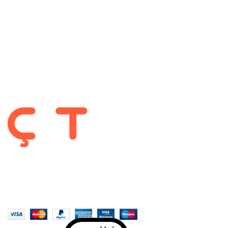
Kurumsal
Hesabım
Gizlilik Politikası
Garanti ve İade Koşulları
Takip Et :
2022-2025 CREATED BY |
ÇetMob | İnegöl Mobilyası
| Tüm Hakları
Saklıdır. |
En Soft
| Tarafından Yapıldı.