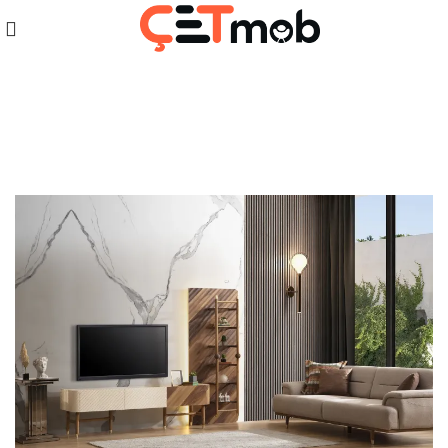
Etiket Arşivleri:İnegöl mobilya
modelleri