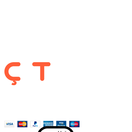
Kurumsal
Hesabım
Gizlilik Politikası
Garanti ve İade Koşulları
Takip Et :
2022-2025 CREATED BY |
ÇetMob | İnegöl Mobilyası
| Tüm Hakları
Saklıdır. |
En Soft
| Tarafından Yapıldı.