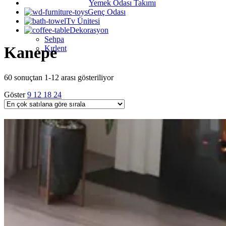
Yemek Odası Takımı
Genç Odası
Tv Ünitesi
Dekorasyon
Sehpa
Kanepe
Kırlent
Popülerliğe
60 sonuçtan 1-12 arası gösteriliyor
göre
Göster
9
12
18
24
sıralandı