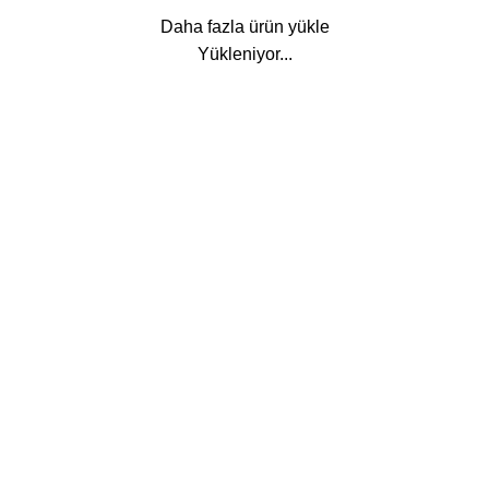
Daha fazla ürün yükle
Yükleniyor...
Hakkımızda
Hakkımızda
İletişim
Mağaza
Teslimatlar
S.S.S