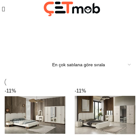
Stil Sahibi Yatak Odaları
-11%
-11%