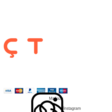
Hesabım
Gizlilik Politikası
Garanti ve İade Koşulları
Takip Et :
2022-2025 CREATED BY |
ÇetMob | İnegöl Mobilyası
| Tüm Hakları
Saklıdır. |
En Soft
| Tarafından Yapıldı.
Mağaza
İnstagram