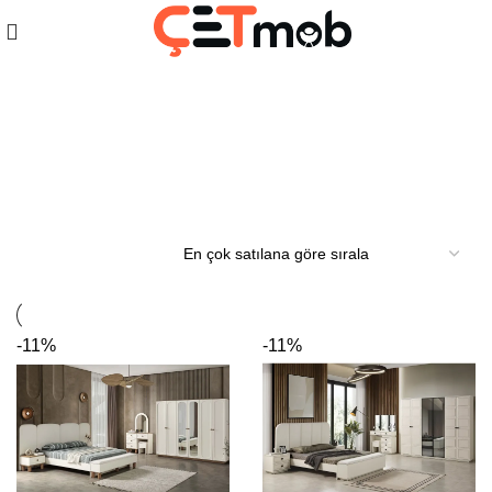
Yatak Odası Dolapları
-11%
-11%