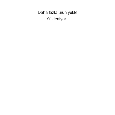
Daha fazla ürün yükle
Yükleniyor...
Hakkımızda
Hakkımızda
İletişim
Mağaza
Teslimatlar
S.S.S