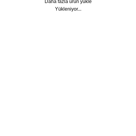
Daha fazla ürün yükle
Yükleniyor...
Hakkımızda
Hakkımızda
İletişim
Mağaza
Teslimatlar
S.S.S