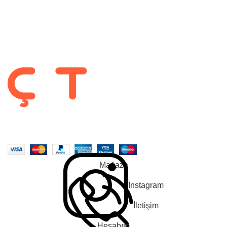
Hesabım
Gizlilik Politikası
Garanti ve İade Koşulları
Takip Et :
2022-2025 CREATED BY |
ÇetMob | İnegöl Mobilyası
| Tüm Hakları
Saklıdır. |
En Soft
| Tarafından Yapıldı.
Mağaza
İnstagram
İletişim
Hesabım