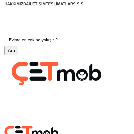
HAKKIMIZDA
İLETIŞIM
TESLIMATLAR
S.S.S
0 (533) 163 72 16
E-Mail : info@cetmob.com
Ara