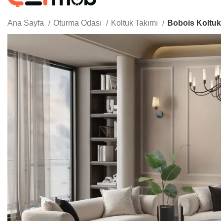
OTURMA O
DÜĞÜN PAKETI
Ana Sayfa
Oturma Odası
Koltuk Takımı
Bobois Koltuk