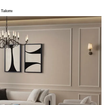
DASI
YATAK & BAZA
YATAK ODASI TAKIMI
YE
 Takımı
TV ÜNITESI
DEKORASYON