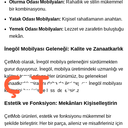
Oturma Odası Mobilyaları:
Rahatlık ve stilin mükemmel
Tv Ünitesi
bir kombinasyonu.
Yatak Odası Mobilyaları:
Kişisel rahatlamanın anahtarı.
Kurumsal
Yemek Odası Mobilyaları:
Lezzet ve zarafetin buluştuğu
mekân.
Hesabım
İnegöl Mobilyası Geleneği: Kalite ve Zanaatkarlık
Gizlilik Politikası
ÇetMob olarak, İnegöl mobilya geleneğini sürdürmekten
Garanti ve İade Koşulları
gurur duyuyoruz. İnegöl, mobilya üretimindeki uzmanlığı ve
kaliteyi temsil ediyor. Her ürünümüz, bu geleneksel
zanaatkarlık mirasını daha da ileri taşıyor. İnegöl mobilyası
kalitesini her üründe hissedeceksiniz.
Estetik ve Fonksiyon: Mekânları Kişiselleştirin
Takip Et :
ÇetMob ürünleri, estetik ve fonksiyonu mükemmel bir
2022-2025 CREATED BY |
ÇetMob | İnegöl Mobilyası
| Tüm Hakları
şekilde birleştirir. Her bir parça, aileniz ve misafirleriniz için