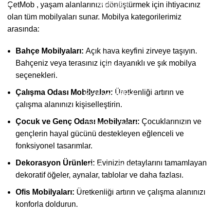
Mağaza
ÇetMob , yaşam alanlarınızı dönüştürmek için ihtiyacınız
olan tüm mobilyaları sunar. Mobilya kategorilerimiz
Teslimatlar
arasında:
S.S.S
Bahçe Mobilyaları:
Açık hava keyfini zirveye taşıyın.
Bahçeniz veya terasınız için dayanıklı ve şık mobilya
Blog
seçenekleri.
Çalışma Odası Mobilyaları:
Üretkenliği artırın ve
Kategoriler
çalışma alanınızı kişiselleştirin.
Çocuk ve Genç Odası Mobilyaları:
Çocuklarınızın ve
Oturma Odası
gençlerin hayal gücünü destekleyen eğlenceli ve
Yatak Odası
fonksiyonel tasarımlar.
Dekorasyon Ürünleri:
Evinizin detaylarını tamamlayan
Yemek Odası
dekoratif öğeler, aynalar, tablolar ve daha fazlası.
Çocuk & Genç Odası
Ofis Mobilyaları:
Üretkenliği artırın ve çalışma alanınızı
konforla doldurun.
Düğün Paketi