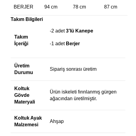
BERJER
94 cm
78 cm
87 cm
Takım Bilgileri
-2 adet
3’lü Kanepe
Takım
İçeriği
-1 adet
Berjer
Üretim
Sipariş sonrası üretim
Durumu
Koltuk
Ürün iskeleti fırınlanmış gürgen
Gövde
ağacından üretilmiştir.
Materyali
Koltuk Ayak
Ahşap
Malzemesi