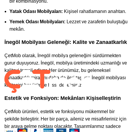
bir kombinasyonu.
Yatak Odası Mobilyaları:
Kişisel rahatlamanın anahtarı.
Kurumsal
Yemek Odası Mobilyaları:
Lezzet ve zarafetin buluştuğu
mekân.
Hesabım
İnegöl Mobilyası Geleneği: Kalite ve Zanaatkarlık
Gizlilik Politikası
ÇetMob olarak, İnegöl mobilya geleneğini sürdürmekten
Garanti ve İade Koşulları
gurur duyuyoruz. İnegöl, mobilya üretimindeki uzmanlığı ve
kaliteyi temsil ediyor. Her ürünümüz, bu geleneksel
zanaatkarlık mirasını daha da ileri taşıyor. İnegöl mobilyası
kalitesini her üründe hissedeceksiniz.
Estetik ve Fonksiyon: Mekânları Kişiselleştirin
Takip Et :
ÇetMob ürünleri, estetik ve fonksiyonu mükemmel bir
2022-2025 CREATED BY |
ÇetMob | İnegöl Mobilyası
| Tüm Hakları
şekilde birleştirir. Her bir parça, aileniz ve misafirleriniz için
Saklıdır. |
En Soft
| Tarafından Yapıldı.
bir araya gelme noktası olacaktır. Tasarımlarımız sadece