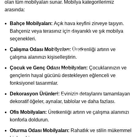
olan tüm mobilyaları sunar. Mobilya kategorilerimiz
Teslimatlar
arasında:
S.S.S
Bahçe Mobilyaları:
Açık hava keyfini zirveye taşıyın.
Bahçeniz veya terasınız için dayanıklı ve şık mobilya
Blog
seçenekleri.
Çalışma Odası Mobilyaları:
Üretkenliği artırın ve
Kategoriler
çalışma alanınızı kişiselleştirin.
Çocuk ve Genç Odası Mobilyaları:
Çocuklarınızın ve
Oturma Odası
gençlerin hayal gücünü destekleyen eğlenceli ve
Yatak Odası
fonksiyonel tasarımlar.
Dekorasyon Ürünleri:
Evinizin detaylarını tamamlayan
Yemek Odası
dekoratif öğeler, aynalar, tablolar ve daha fazlası.
Çocuk & Genç Odası
Ofis Mobilyaları:
Üretkenliği artırın ve çalışma alanınızı
konforla doldurun.
Düğün Paketi
Oturma Odası Mobilyaları:
Rahatlık ve stilin mükemmel
Tv Ünitesi