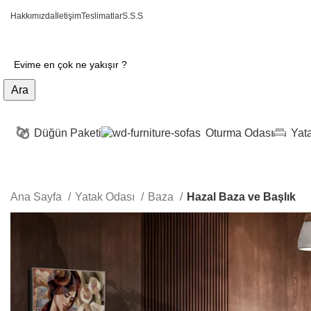
Hakkımızda
İletişim
Teslimatlar
S.S.S
Ara
Düğün Paketi
Oturma Odası
Yat
Ana Sayfa
Yatak Odası
Baza
Hazal Baza ve Başlık