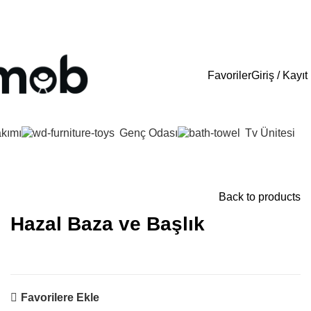
0 (533) 163 72 16
E-Mail : info@cetmob.com
Favoriler
Giriş / Kayıt
kımı
Genç Odası
Tv Ünitesi
Back to products
Hazal Baza ve Başlık
Favorilere Ekle