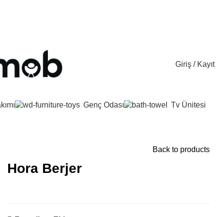
0 (533) 163 72 16
E-Mail : info@cetmob.com
Giriş / Kayıt
kımı
Genç Odası
Tv Ünitesi
Back to products
Hora Berjer