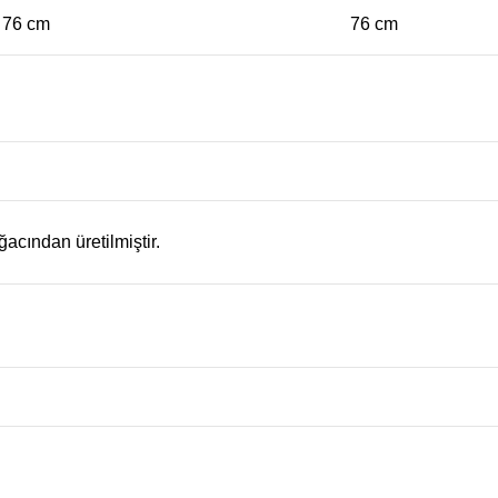
76 cm
76 cm
ğacından üretilmiştir.