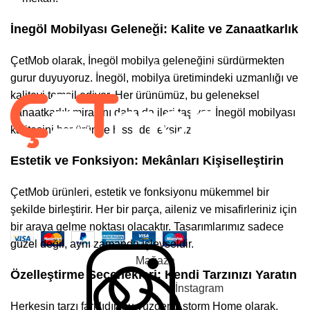
Hesabım
İnegöl Mobilyası Geleneği: Kalite ve Zanaatkarlık
Gizlilik Politikası
ÇetMob olarak, İnegöl mobilya geleneğini sürdürmekten
Garanti ve İade Koşulları
gurur duyuyoruz. İnegöl, mobilya üretimindeki uzmanlığı ve
kaliteyi temsil ediyor. Her ürünümüz, bu geleneksel
zanaatkarlık mirasını daha da ileri taşıyor. İnegöl mobilyası
kalitesini her üründe hissedeceksiniz.
Estetik ve Fonksiyon: Mekânları Kişiselleştirin
Takip Et :
ÇetMob ürünleri, estetik ve fonksiyonu mükemmel bir
2022-2025 CREATED BY |
ÇetMob | İnegöl Mobilyası
| Tüm Hakları
şekilde birleştirir. Her bir parça, aileniz ve misafirleriniz için
Saklıdır. |
En Soft
| Tarafından Yapıldı.
bir araya gelme noktası olacaktır. Tasarımlarımız sadece
güzel değil, aynı zamanda işlevseldir.
Mağaza
Özelleştirme Seçenekleri: Kendi Tarzınızı Yaratın
İnstagram
Herkesin tarzı farklıdır, bu yüzden Astorm Home olarak,