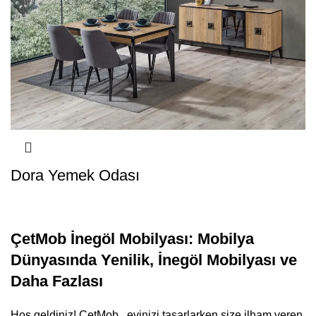
Dora Yemek Odası
ÇetMob İnegöl Mobilyası: Mobilya
Dünyasında Yenilik, İnegöl Mobilyası ve
Daha Fazlası
Hoş geldiniz! ÇetMob , evinizi tasarlarken size ilham veren,