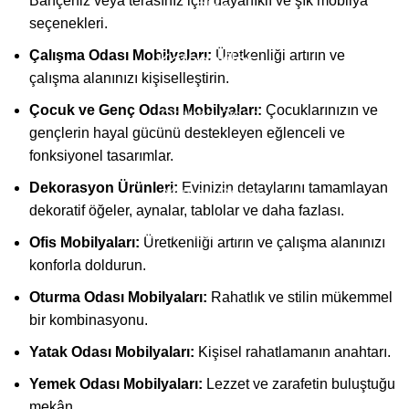
Bahçeniz veya terasınız için dayanıklı ve şık mobilya
Blog
seçenekleri.
Çalışma Odası Mobilyaları:
Üretkenliği artırın ve
Kategoriler
çalışma alanınızı kişiselleştirin.
Çocuk ve Genç Odası Mobilyaları:
Çocuklarınızın ve
Oturma Odası
gençlerin hayal gücünü destekleyen eğlenceli ve
Yatak Odası
fonksiyonel tasarımlar.
Dekorasyon Ürünleri:
Evinizin detaylarını tamamlayan
Yemek Odası
dekoratif öğeler, aynalar, tablolar ve daha fazlası.
Çocuk & Genç Odası
Ofis Mobilyaları:
Üretkenliği artırın ve çalışma alanınızı
konforla doldurun.
Düğün Paketi
Oturma Odası Mobilyaları:
Rahatlık ve stilin mükemmel
Tv Ünitesi
bir kombinasyonu.
Yatak Odası Mobilyaları:
Kişisel rahatlamanın anahtarı.
Kurumsal
Yemek Odası Mobilyaları:
Lezzet ve zarafetin buluştuğu
mekân.