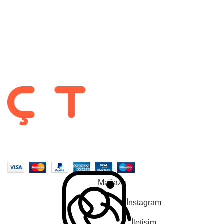
Hesabım
Gizlilik Politikası
Garanti ve İade Koşulları
Takip Et :
2022-2025 CREATED BY |
ÇetMob | İnegöl Mobilyası
| Tüm Hakları
Saklıdır. |
En Soft
| Tarafından Yapıldı.
Mağaza
İnstagram
İletişim