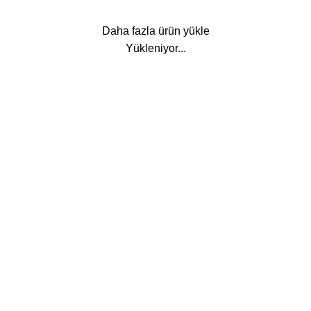
Daha fazla ürün yükle
Yükleniyor...
Hakkımızda
Hakkımızda
İletişim
Mağaza
Teslimatlar