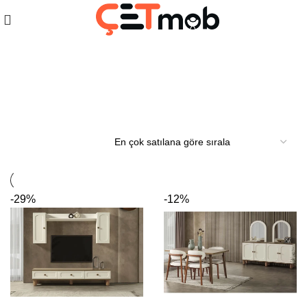
İnegöl Yemek Odası Takımı
-29%
-12%