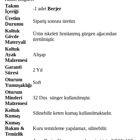
Takım
-1 adet
Berjer
İçeriği
Üretim
Sipariş sonrası üretim
Durumu
Koltuk
Ürün iskeleti fırınlanmış gürgen ağacından
Gövde
üretilmiştir.
Materyali
Koltuk
Ayak
Ahşap
Malzemesi
Garanti
2 Yıl
Süresi
Oturum
Soft
Yumuşaklığı
Oturum
Minderi
32 Dns sünger kullanılmıştır.
Malzemesi
Koltuk
Silinebilir keten kumaş kullanılmaktadır.
Kumaş
Kumaş
Bakım &
Kuru temizleme yapılamaz, silinebilir.
Temizlik