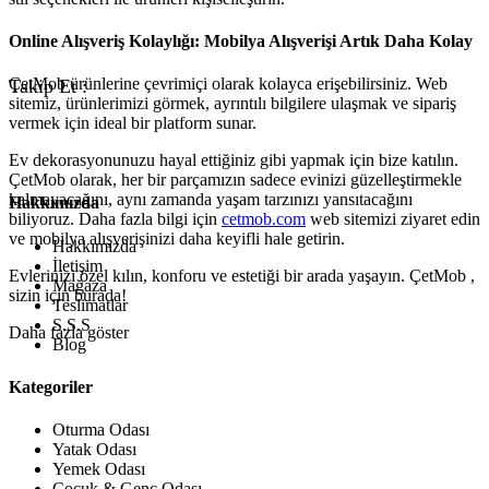
Online Alışveriş Kolaylığı: Mobilya Alışverişi Artık Daha Kolay
ÇetMob ürünlerine çevrimiçi olarak kolayca erişebilirsiniz. Web
Takip Et :
sitemiz, ürünlerimizi görmek, ayrıntılı bilgilere ulaşmak ve sipariş
vermek için ideal bir platform sunar.
Ev dekorasyonunuzu hayal ettiğiniz gibi yapmak için bize katılın.
ÇetMob olarak, her bir parçamızın sadece evinizi güzelleştirmekle
kalmayacağını, aynı zamanda yaşam tarzınızı yansıtacağını
Hakkımızda
biliyoruz. Daha fazla bilgi için
cetmob.com
web sitemizi ziyaret edin
ve mobilya alışverişinizi daha keyifli hale getirin.
Hakkımızda
İletişim
Evlerinizi özel kılın, konforu ve estetiği bir arada yaşayın. ÇetMob ,
Mağaza
sizin için burada!
Teslimatlar
S.S.S
Daha fazla göster
Blog
Kategoriler
Oturma Odası
Yatak Odası
Yemek Odası
Çocuk & Genç Odası