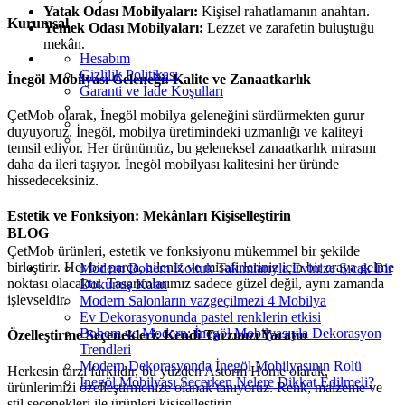
Yatak Odası Mobilyaları:
Kişisel rahatlamanın anahtarı.
Kurumsal
Yemek Odası Mobilyaları:
Lezzet ve zarafetin buluştuğu
mekân.
Hesabım
Gizlilik Politikası
İnegöl Mobilyası Geleneği: Kalite ve Zanaatkarlık
Garanti ve İade Koşulları
ÇetMob olarak, İnegöl mobilya geleneğini sürdürmekten gurur
duyuyoruz. İnegöl, mobilya üretimindeki uzmanlığı ve kaliteyi
temsil ediyor. Her ürünümüz, bu geleneksel zanaatkarlık mirasını
daha da ileri taşıyor. İnegöl mobilyası kalitesini her üründe
hissedeceksiniz.
Estetik ve Fonksiyon: Mekânları Kişiselleştirin
BLOG
ÇetMob ürünleri, estetik ve fonksiyonu mükemmel bir şekilde
birleştirir. Her bir parça, aileniz ve misafirleriniz için bir araya gelme
Modern Bohem Koltuk Takımlarıyla Evinize Sıcak Bir
noktası olacaktır. Tasarımlarımız sadece güzel değil, aynı zamanda
Dokunuş Katın
işlevseldir.
Modern Salonların vazgeçilmezi 4 Mobilya
Ev Dekorasyonunda pastel renklerin etkisi
Bohem ve Modern: İnegöl Mobilyasıyla Dekorasyon
Özelleştirme Seçenekleri: Kendi Tarzınızı Yaratın
Trendleri
Modern Dekorasyonda İnegöl Mobilyasının Rolü
Herkesin tarzı farklıdır, bu yüzden Astorm Home olarak,
İnegöl Mobilyası Seçerken Nelere Dikkat Edilmeli?
ürünlerimizi özelleştirmenize olanak tanıyoruz. Renk, malzeme ve
stil seçenekleri ile ürünleri kişiselleştirin.