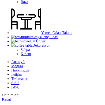
Baza
Yemek Odası Takımı
Genç Odası
Tv Ünitesi
Dekorasyon
Sehpa
Kırlent
Anasayfa
Mağaza
Hakkımızda
İletişim
Teslimatlar
S.S.S
Blog
Oturum Aç
Kapat