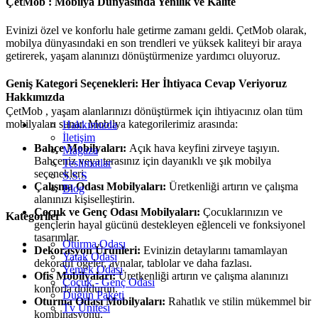
ÇetMob : Mobilya Dünyasında Yenilik ve Kalite
Evinizi özel ve konforlu hale getirme zamanı geldi. ÇetMob olarak,
mobilya dünyasındaki en son trendleri ve yüksek kaliteyi bir araya
getirerek, yaşam alanınızı dönüştürmenize yardımcı oluyoruz.
Geniş Kategori Seçenekleri: Her İhtiyaca Cevap Veriyoruz
Hakkımızda
ÇetMob , yaşam alanlarınızı dönüştürmek için ihtiyacınız olan tüm
mobilyaları sunar. Mobilya kategorilerimiz arasında:
Hakkımızda
İletişim
Bahçe Mobilyaları:
Açık hava keyfini zirveye taşıyın.
Mağaza
Bahçeniz veya terasınız için dayanıklı ve şık mobilya
Teslimatlar
seçenekleri.
S.S.S
Çalışma Odası Mobilyaları:
Üretkenliği artırın ve çalışma
Blog
alanınızı kişiselleştirin.
Çocuk ve Genç Odası Mobilyaları:
Çocuklarınızın ve
Kategoriler
gençlerin hayal gücünü destekleyen eğlenceli ve fonksiyonel
tasarımlar.
Oturma Odası
Dekorasyon Ürünleri:
Evinizin detaylarını tamamlayan
Yatak Odası
dekoratif öğeler, aynalar, tablolar ve daha fazlası.
Yemek Odası
Ofis Mobilyaları:
Üretkenliği artırın ve çalışma alanınızı
Çocuk - Genç Odası
konforla doldurun.
Düğün Paketi
Oturma Odası Mobilyaları:
Rahatlık ve stilin mükemmel bir
Tv Ünitesi
kombinasyonu.