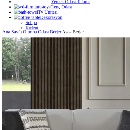
Yemek Odası Takımı
Genç Odası
Tv Ünitesi
Dekorasyon
Sehpa
Kırlent
Ana Sayfa
Oturma Odası
Berjer
Asos Berjer