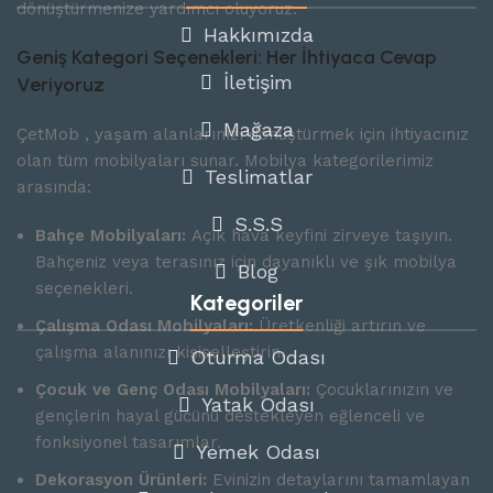
dönüştürmenize yardımcı oluyoruz.
Hakkımızda
Geniş Kategori Seçenekleri: Her İhtiyaca Cevap
İletişim
Veriyoruz
Mağaza
ÇetMob , yaşam alanlarınızı dönüştürmek için ihtiyacınız
olan tüm mobilyaları sunar. Mobilya kategorilerimiz
Teslimatlar
arasında:
S.S.S
Bahçe Mobilyaları:
Açık hava keyfini zirveye taşıyın.
Bahçeniz veya terasınız için dayanıklı ve şık mobilya
Blog
seçenekleri.
Kategoriler
Çalışma Odası Mobilyaları:
Üretkenliği artırın ve
çalışma alanınızı kişiselleştirin.
Oturma Odası
Çocuk ve Genç Odası Mobilyaları:
Çocuklarınızın ve
Yatak Odası
gençlerin hayal gücünü destekleyen eğlenceli ve
fonksiyonel tasarımlar.
Yemek Odası
Dekorasyon Ürünleri:
Evinizin detaylarını tamamlayan