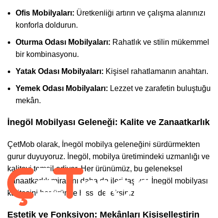
Çocuk & Genç Odası
Ofis Mobilyaları:
Üretkenliği artırın ve çalışma alanınızı
konforla doldurun.
Düğün Paketi
Oturma Odası Mobilyaları:
Rahatlık ve stilin mükemmel
Tv Ünitesi
bir kombinasyonu.
Yatak Odası Mobilyaları:
Kişisel rahatlamanın anahtarı.
Kurumsal
Yemek Odası Mobilyaları:
Lezzet ve zarafetin buluştuğu
mekân.
Hesabım
İnegöl Mobilyası Geleneği: Kalite ve Zanaatkarlık
Gizlilik Politikası
ÇetMob olarak, İnegöl mobilya geleneğini sürdürmekten
Garanti ve İade Koşulları
gurur duyuyoruz. İnegöl, mobilya üretimindeki uzmanlığı ve
kaliteyi temsil ediyor. Her ürünümüz, bu geleneksel
zanaatkarlık mirasını daha da ileri taşıyor. İnegöl mobilyası
Takip Et :
kalitesini her üründe hissedeceksiniz.
Estetik ve Fonksiyon: Mekânları Kişiselleştirin