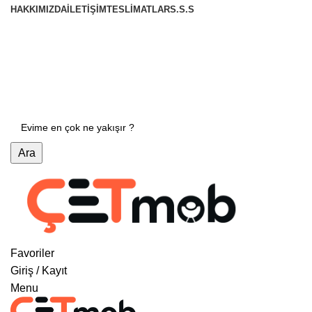
HAKKIMIZDA
İLETIŞIM
TESLIMATLAR
S.S.S
0 (533) 163 72 16
E-Mail : info@cetmob.com
Ara
Favoriler
Giriş / Kayıt
Menu