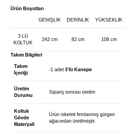
Ürün Boyutları
GENIŞLIK
DERINLIK
YÜKSEKLIK
3 LÜ
242 cm
82 cm
108 cm
KOLTUK
Takım Bilgileri
Takım
-1 adet
3’lü Kanepe
İçeriği
Üretim
Sipariş sonrası üretim
Durumu
Koltuk
Ürün iskeleti fırınlanmış gürgen
Gövde
ağacından üretilmiştir.
Materyali