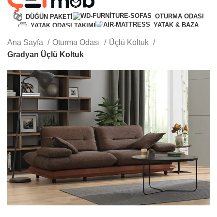
OTURMA ODASI
DÜĞÜN PAKETI
YATAK & BAZA
YATAK ODASI TAKIMI
GENÇ ODASI
YEMEK ODASI TAKIMI
Ana Sayfa
Oturma Odası
Üçlü Koltuk
TV ÜNITESI
DEKORASYON
Gradyan Üçlü Koltuk