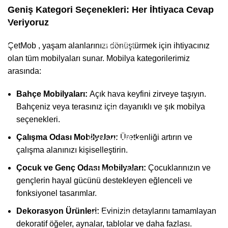
Hakkımızda
Geniş Kategori Seçenekleri: Her İhtiyaca Cevap
Veriyoruz
İletişim
Mağaza
ÇetMob , yaşam alanlarınızı dönüştürmek için ihtiyacınız
olan tüm mobilyaları sunar. Mobilya kategorilerimiz
Teslimatlar
arasında:
S.S.S
Bahçe Mobilyaları:
Açık hava keyfini zirveye taşıyın.
Bahçeniz veya terasınız için dayanıklı ve şık mobilya
Blog
seçenekleri.
Çalışma Odası Mobilyaları:
Üretkenliği artırın ve
Kategoriler
çalışma alanınızı kişiselleştirin.
Çocuk ve Genç Odası Mobilyaları:
Çocuklarınızın ve
Oturma Odası
gençlerin hayal gücünü destekleyen eğlenceli ve
Yatak Odası
fonksiyonel tasarımlar.
Dekorasyon Ürünleri:
Evinizin detaylarını tamamlayan
Yemek Odası
dekoratif öğeler, aynalar, tablolar ve daha fazlası.