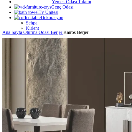
Yemek Odası Takımı
Genç Odası
Tv Ünitesi
Dekorasyon
Sehpa
Kırlent
Ana Sayfa
Oturma Odası
Berjer
Kairos Berjer