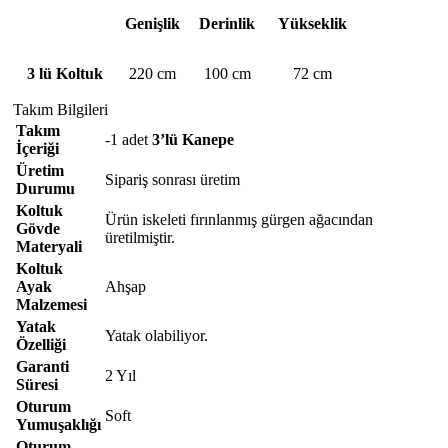
Genişlik
Derinlik
Yükseklik
3 lü Koltuk
220 cm
100 cm
72 cm
Takım Bilgileri
Takım
-1 adet
3’lü Kanepe
İçeriği
Üretim
Sipariş sonrası üretim
Durumu
Koltuk
Ürün iskeleti fırınlanmış gürgen ağacından
Gövde
üretilmiştir.
Materyali
Koltuk
Ayak
Ahşap
Malzemesi
Yatak
Yatak olabiliyor.
Özelliği
Garanti
2 Yıl
Süresi
Oturum
Soft
Yumuşaklığı
Oturum